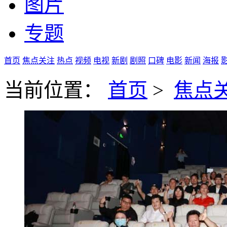
图片
专题
首页
焦点关注
热点
视频
电视
新剧
剧照
口碑
电影
新闻
海报
当前位置：
首页
>
焦点