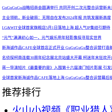
GuGuGuGu战略招商会圆满举行 共同开创二次元整合运营新未
主业领航，新业破局：无限自在发布2024年报 共筑发展新高度
I.G&WIT全球首家旗舰店5月1日落地上海 超人气IP集结引期待
“元气”满满初心如一，元气娱乐用年轻影像探寻现实世界
新海诚作品CAFE全球首店正式开业 GuGuGuGu整合运营打
名侦探柯南连载30周年纪念展北京站盛大开幕 柯迷年末狂欢开
蒋一导演短片《最重要的是》入围第十六届澳门短片影展 引发
全球首家新海诚作品CAFE落地上海 GuGuGuGu整合运营幕后
推荐排行
火山小视频《职业猎人