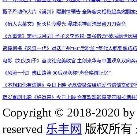
甄子丹动作大片《误判》曝剧情预告 全阵容亮相掀起高燃翻案
《猎人克莱文》超长片段曝光 漫威杀神血洗黑帮刀刀索命
《九重紫》定档12月6日 孟子义李昀锐“双强宿命”破局两世因
贾樟柯携《风流一代》对话广州“00”后粉丝 “每代人都要像巧
电影《如父如子》首映礼完美收官 主创来华与中国观众双向奔
《风流一代》佛山路演 00后观众称“声音唤醒记忆”
《不想和你有遗憾》今日上映 丞磊索微演绎纯爱与遗憾交织的
贺岁喜剧电影《好运来》今日上映 合家欢观影爆笑氛围拉满共
Copyright © 2018-2020 by 
reserved
乐丰网
版权所有