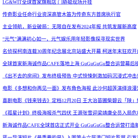
I.G&WIT全球首家旗舰店 门胁聪现场开挂
传奇影业任命行业资深高管木笛为传奇东方首席执行官
主业领航，新业破局：无限自在发布2024年报 共筑发展新高度
“元气”满满初心如一，元气娱乐用年轻影像探寻现实世界
名侦探柯南连载30周年纪念展北京站盛大开幕 柯迷年末狂欢开
全球首家新海诚作品CAFE落地上海 GuGuGuGu整合运营幕后
《出不去的房间》发布终极预告 中式惊悚刺激加码沉浸式冲击
电影《多想和你再见一面》发布角色海报 此沙何超莲演绎浪漫
喜剧电影《钱来钱去》定档12月20日 王大治苗圃柴碧云「陕
《孤星计划》终极海报杀气四伏 王源张雪迎梁靖康全员入局危
新海诚作品CAFE全球首店正式开业 GuGuGuGu整合运营打
蒋一导演短片《最重要的是》入围第十六届澳门短片影展 引发