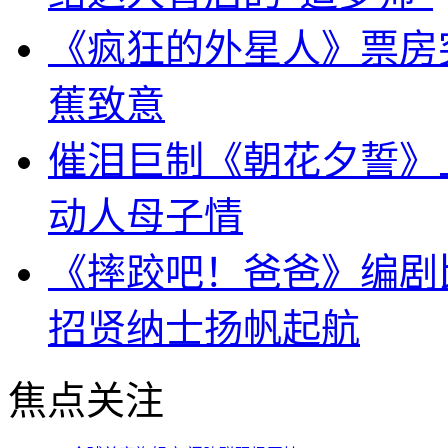
《疯狂的外星人》票房突
蕉致意
催泪巨制《朝花夕誓》上
动人母子情
《摔跤吧！爸爸》编剧比
招贤纳士扬帆起航
焦点关注