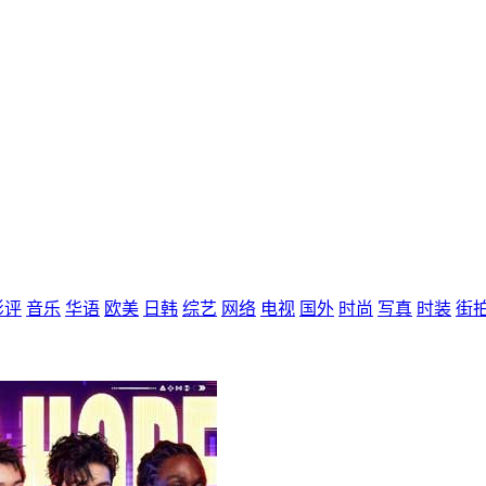
影评
音乐
华语
欧美
日韩
综艺
网络
电视
国外
时尚
写真
时装
街