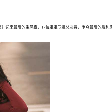
破浪》迎来最后的乘风夜，17位姐姐闯进总决赛，争夺最后的胜