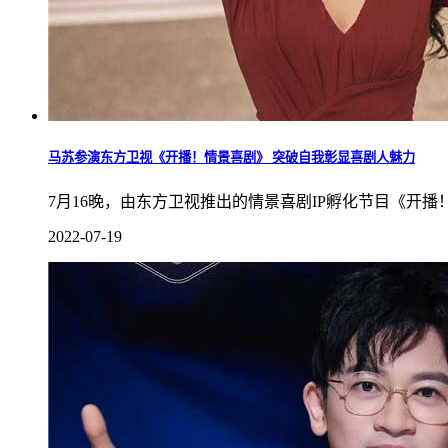
马苏参演东方卫视《开播！情景喜剧》 突破自我彰显喜剧人魅力
7月16晚，由东方卫视推出的情景喜剧IP孵化节目《
2022-07-19