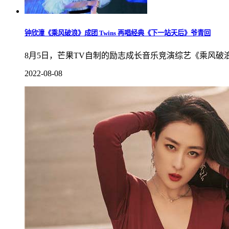
钟欣潼《乘风破浪》成团 Twins 再唱经典《下一站天后》爷青回
8月5日，芒果TV自制的励志成长音乐竞演综艺《乘风
2022-08-08