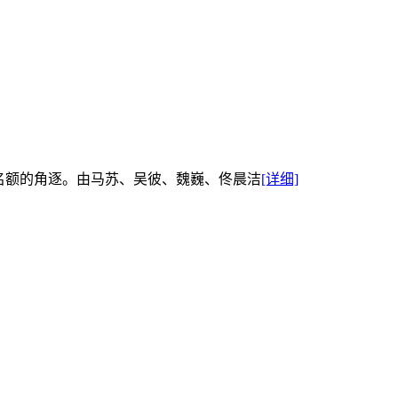
赛名额的角逐。由马苏、吴彼、魏巍、佟晨洁
[详细]