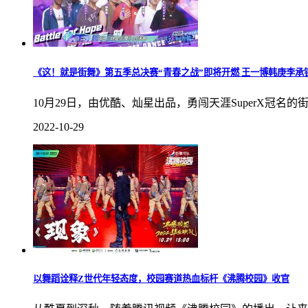
《这！就是街舞》第五季总决赛“青春之战”即将开燃 王一博韩庚李承
10月29日，由优酷、灿星出品，勇闯天涯SuperX
2022-10-29
以舞蹈诠释Z世代年轻态度，校园赛道热血标杆《沸腾校园》收官