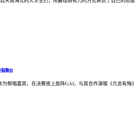
自天南海北的大学生们，用最铿锵有力的方式表达了自己的态度
炸裂舞台
兴作为帮唱嘉宾，在决赛夜上助阵GAI，与其合作演唱《亢龙有