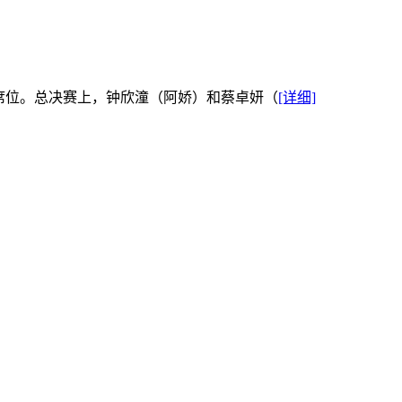
利席位。总决赛上，钟欣潼（阿娇）和蔡卓妍（
[详细]