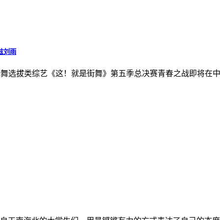
铉刘雨
冠名的街舞选拔类综艺《这！就是街舞》第五季总决赛青春之战即将