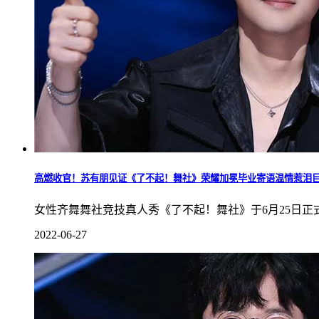
高燃收官！苏有朋见证《了不起！舞社》荣耀加冕毕业寄语温情惹泪
女性齐舞舞社竞技真人秀《了不起！舞社》于6月25日正
2022-06-27