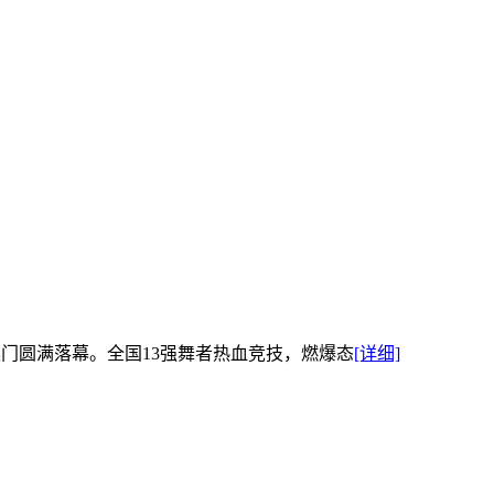
澳门圆满落幕。全国13强舞者热血竞技，燃爆态
[详细]