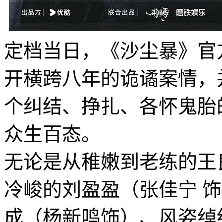
定档当日，《沙尘暴》官
开横跨八年的诡谲案情，
个纠结、挣扎、各怀鬼胎
众生百态。
无论是从稚嫩到老练的王
冷峻的刘盈盈（张佳宁 
成（杨新鸣饰）、风姿绰