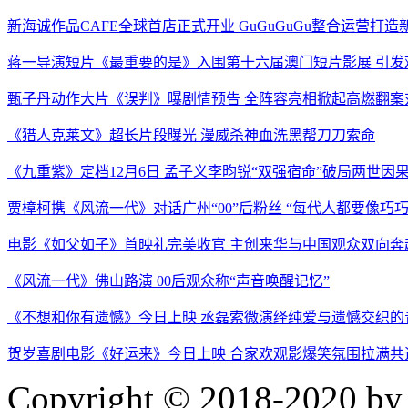
新海诚作品CAFE全球首店正式开业 GuGuGuGu整合运营打
蒋一导演短片《最重要的是》入围第十六届澳门短片影展 引发
甄子丹动作大片《误判》曝剧情预告 全阵容亮相掀起高燃翻案
《猎人克莱文》超长片段曝光 漫威杀神血洗黑帮刀刀索命
《九重紫》定档12月6日 孟子义李昀锐“双强宿命”破局两世因
贾樟柯携《风流一代》对话广州“00”后粉丝 “每代人都要像巧
电影《如父如子》首映礼完美收官 主创来华与中国观众双向奔
《风流一代》佛山路演 00后观众称“声音唤醒记忆”
《不想和你有遗憾》今日上映 丞磊索微演绎纯爱与遗憾交织的
贺岁喜剧电影《好运来》今日上映 合家欢观影爆笑氛围拉满共
Copyright © 2018-2020 by 