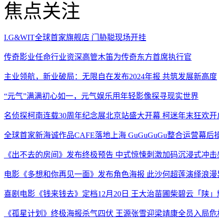
焦点关注
I.G&WIT全球首家旗舰店 门胁聪现场开挂
传奇影业任命行业资深高管木笛为传奇东方首席执行官
主业领航，新业破局：无限自在发布2024年报 共筑发展新高度
“元气”满满初心如一，元气娱乐用年轻影像探寻现实世界
名侦探柯南连载30周年纪念展北京站盛大开幕 柯迷年末狂欢开
全球首家新海诚作品CAFE落地上海 GuGuGuGu整合运营幕后
《出不去的房间》发布终极预告 中式惊悚刺激加码沉浸式冲击
电影《多想和你再见一面》发布角色海报 此沙何超莲演绎浪漫
喜剧电影《钱来钱去》定档12月20日 王大治苗圃柴碧云「陕
《孤星计划》终极海报杀气四伏 王源张雪迎梁靖康全员入局危