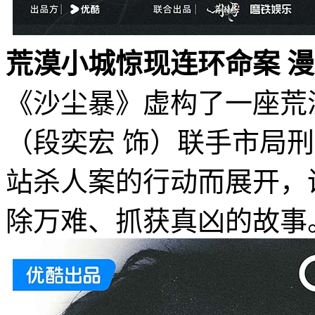
荒漠小城惊现连环命案 
《沙尘暴》虚构了一座荒
（段奕宏 饰）联手市局
站杀人案的行动而展开，
除万难、抓获真凶的故事