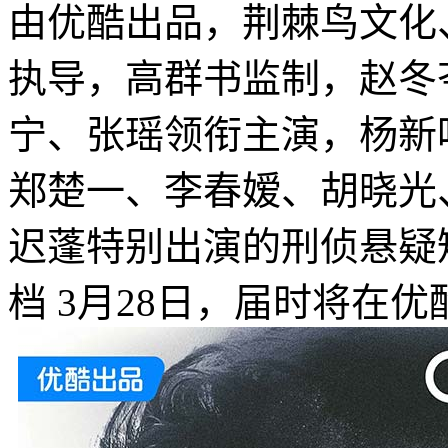
由优酷出品，荆棘鸟文化
执导，高群书监制，赵冬
宁、张瑶领衔主演，杨新
郑楚一、李春嫒、胡晓光
迟蓬特别出演的刑侦悬疑
档 3月28日，届时将在