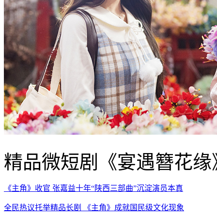
精品微短剧《宴遇簪花缘
《主角》收官 张嘉益十年“陕西三部曲”沉淀演员本真
全民热议托举精品长剧 《主角》成就国民级文化现象