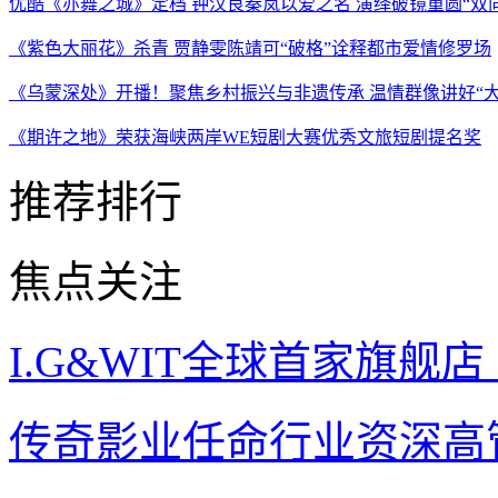
优酷《亦舞之城》定档 钟汉良秦岚以爱之名 演绎破镜重圆“双
《紫色大丽花》杀青 贾静雯陈靖可“破格”诠释都市爱情修罗场
《乌蒙深处》开播！聚焦乡村振兴与非遗传承 温情群像讲好“大
《期许之地》荣获海峡两岸WE短剧大赛优秀文旅短剧提名奖
推荐排行
焦点关注
I.G&WIT全球首家旗舰
传奇影业任命行业资深高