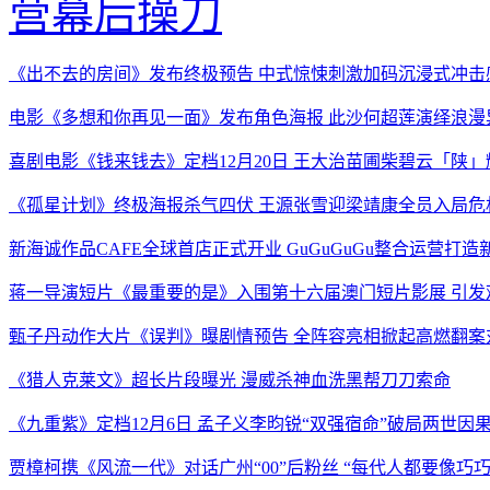
营幕后操刀
《出不去的房间》发布终极预告 中式惊悚刺激加码沉浸式冲击
电影《多想和你再见一面》发布角色海报 此沙何超莲演绎浪漫
喜剧电影《钱来钱去》定档12月20日 王大治苗圃柴碧云「陕
《孤星计划》终极海报杀气四伏 王源张雪迎梁靖康全员入局危
新海诚作品CAFE全球首店正式开业 GuGuGuGu整合运营打
蒋一导演短片《最重要的是》入围第十六届澳门短片影展 引发
甄子丹动作大片《误判》曝剧情预告 全阵容亮相掀起高燃翻案
《猎人克莱文》超长片段曝光 漫威杀神血洗黑帮刀刀索命
《九重紫》定档12月6日 孟子义李昀锐“双强宿命”破局两世因
贾樟柯携《风流一代》对话广州“00”后粉丝 “每代人都要像巧