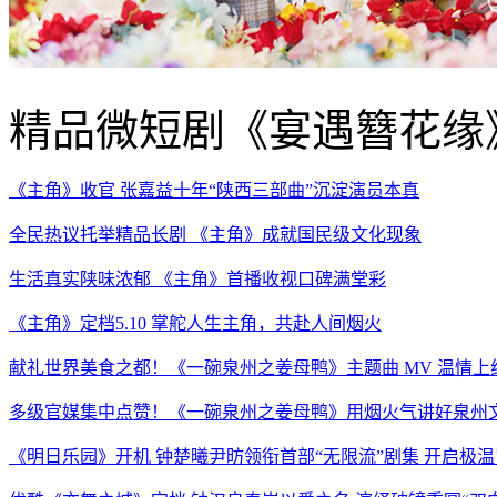
精品微短剧《宴遇簪花缘
《主角》收官 张嘉益十年“陕西三部曲”沉淀演员本真
全民热议托举精品长剧 《主角》成就国民级文化现象
生活真实陕味浓郁 《主角》首播收视口碑满堂彩
《主角》定档5.10 掌舵人生主角，共赴人间烟火
献礼世界美食之都！《一碗泉州之姜母鸭》主题曲 MV 温情上线
多级官媒集中点赞！《一碗泉州之姜母鸭》用烟火气讲好泉州
《明日乐园》开机 钟楚曦尹昉领衔首部“无限流”剧集 开启极