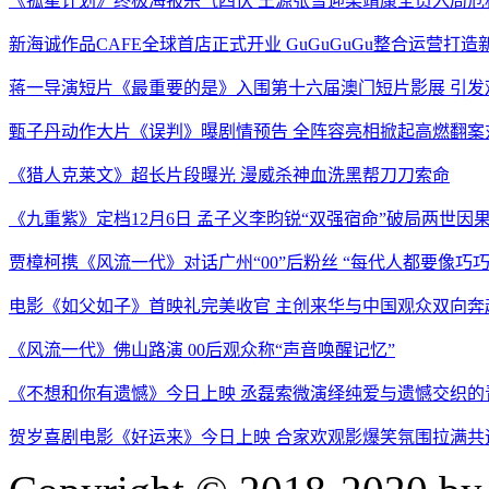
《孤星计划》终极海报杀气四伏 王源张雪迎梁靖康全员入局危
新海诚作品CAFE全球首店正式开业 GuGuGuGu整合运营打
蒋一导演短片《最重要的是》入围第十六届澳门短片影展 引发
甄子丹动作大片《误判》曝剧情预告 全阵容亮相掀起高燃翻案
《猎人克莱文》超长片段曝光 漫威杀神血洗黑帮刀刀索命
《九重紫》定档12月6日 孟子义李昀锐“双强宿命”破局两世因
贾樟柯携《风流一代》对话广州“00”后粉丝 “每代人都要像巧
电影《如父如子》首映礼完美收官 主创来华与中国观众双向奔
《风流一代》佛山路演 00后观众称“声音唤醒记忆”
《不想和你有遗憾》今日上映 丞磊索微演绎纯爱与遗憾交织的
贺岁喜剧电影《好运来》今日上映 合家欢观影爆笑氛围拉满共