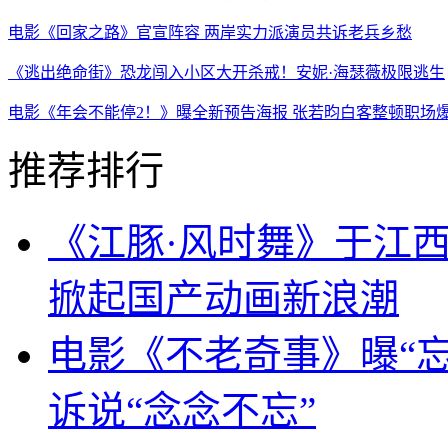
电影《回家之路》官宣阵容 两岸实力派演员共诉老兵乡愁
《逃出绝命街》恐龙闯入小区大开杀戒！安妮·海瑟薇极限逃生
电影《年会不能停2！》曝全新预告海报 张若昀白客整顿职场
推荐排行
《江豚·风时舞》于江西
掀起国产动画新浪潮
电影《不老奇事》曝“忘
诉说“念念不忘”