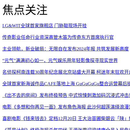
焦点关注
I.G&WIT全球首家旗舰店 门胁聪现场开挂
传奇影业任命行业资深高管木笛为传奇东方首席执行官
主业领航，新业破局：无限自在发布2024年报 共筑发展新高度
“元气”满满初心如一，元气娱乐用年轻影像探寻现实世界
名侦探柯南连载30周年纪念展北京站盛大开幕 柯迷年末狂欢开
全球首家新海诚作品CAFE落地上海 GuGuGuGu整合运营幕后
《出不去的房间》发布终极预告 中式惊悚刺激加码沉浸式冲击
电影《多想和你再见一面》发布角色海报 此沙何超莲演绎浪漫
喜剧电影《钱来钱去》定档12月20日 王大治苗圃柴碧云「陕