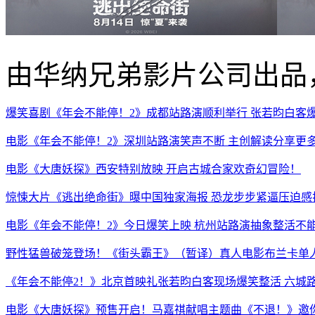
由华纳兄弟影片公司出品
爆笑喜剧《年会不能停！2》成都站路演顺利举行 张若昀白客
电影《年会不能停！2》深圳站路演笑声不断 主创解读分享更
电影《大唐妖探》西安特别放映 开启古城合家欢奇幻冒险！
惊悚大片《逃出绝命街》曝中国独家海报 恐龙步步紧逼压迫感
电影《年会不能停！2》今日爆笑上映 杭州站路演抽象整活不
野性猛兽破笼登场！《街头霸王》（暂译）真人电影布兰卡单人
《年会不能停2！》北京首映礼张若昀白客现场爆笑整活 六城
电影《大唐妖探》预售开启！马嘉祺献唱主题曲《不退！》邀