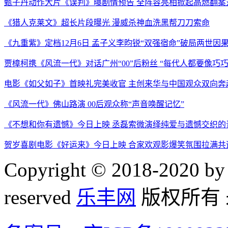
甄子丹动作大片《误判》曝剧情预告 全阵容亮相掀起高燃翻案
《猎人克莱文》超长片段曝光 漫威杀神血洗黑帮刀刀索命
《九重紫》定档12月6日 孟子义李昀锐“双强宿命”破局两世因
贾樟柯携《风流一代》对话广州“00”后粉丝 “每代人都要像巧
电影《如父如子》首映礼完美收官 主创来华与中国观众双向奔
《风流一代》佛山路演 00后观众称“声音唤醒记忆”
《不想和你有遗憾》今日上映 丞磊索微演绎纯爱与遗憾交织的
贺岁喜剧电影《好运来》今日上映 合家欢观影爆笑氛围拉满共
Copyright © 2018-2020 by 
reserved
乐丰网
版权所有