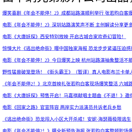
爆笑喜剧《年会不能停！2》成都站路演顺利举行 张若昀白客
电影《年会不能停！2》深圳站路演笑声不断 主创解读分享更
电影《大唐妖探》西安特别放映 开启古城合家欢奇幻冒险！
惊悚大片《逃出绝命街》曝中国独家海报 恐龙步步紧逼压迫感
电影《年会不能停！2》今日爆笑上映 杭州站路演抽象整活不
野性猛兽破笼登场！《街头霸王》（暂译）真人电影布兰卡单人
《年会不能停2！》北京首映礼张若昀白客现场爆笑整活 六城
电影《大唐妖探》预售开启！马嘉祺献唱主题曲《不退！》邀
电影《回家之路》官宣阵容 两岸实力派演员共诉老兵乡愁
《逃出绝命街》恐龙闯入小区大开杀戒！安妮·海瑟薇极限逃生
电影《年会不能停2！》曝全新预告海报 张若昀白客整顿职场