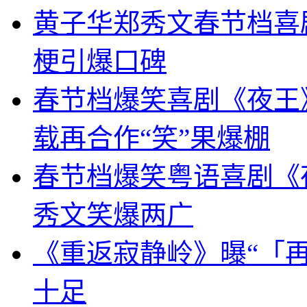
黄子华郑秀文春节档喜
梗引爆口碑
春节档爆笑喜剧《夜王》
载再合作“笑”果爆棚
春节档爆笑粤语喜剧《
秀文笑爆两广
《重返寂静岭》曝“「再
十足