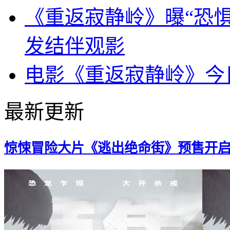
《重返寂静岭》曝“恐惧
发结伴观影
电影《重返寂静岭》今
最新更新
惊悚冒险大片《逃出绝命街》预售开启