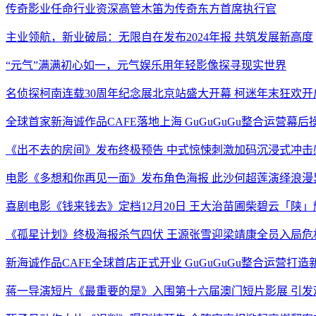
传奇影业任命行业资深高管木笛为传奇东方首席执行官
主业领航，新业破局：无限自在发布2024年报 共筑发展新高度
“元气”满满初心如一，元气娱乐用年轻影像探寻现实世界
名侦探柯南连载30周年纪念展北京站盛大开幕 柯迷年末狂欢开
全球首家新海诚作品CAFE落地上海 GuGuGuGu整合运营幕后
《出不去的房间》发布终极预告 中式惊悚刺激加码沉浸式冲击
电影《多想和你再见一面》发布角色海报 此沙何超莲演绎浪漫
喜剧电影《钱来钱去》定档12月20日 王大治苗圃柴碧云「陕
《孤星计划》终极海报杀气四伏 王源张雪迎梁靖康全员入局危
新海诚作品CAFE全球首店正式开业 GuGuGuGu整合运营打
蒋一导演短片《最重要的是》入围第十六届澳门短片影展 引发