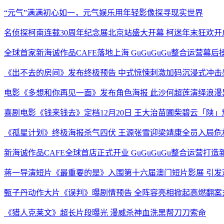
“元气”满满初心如一，元气娱乐用年轻影像探寻现实世界
名侦探柯南连载30周年纪念展北京站盛大开幕 柯迷年末狂欢开
全球首家新海诚作品CAFE落地上海 GuGuGuGu整合运营幕后
《出不去的房间》发布终极预告 中式惊悚刺激加码沉浸式冲击
电影《多想和你再见一面》发布角色海报 此沙何超莲演绎浪漫
喜剧电影《钱来钱去》定档12月20日 王大治苗圃柴碧云「陕
《孤星计划》终极海报杀气四伏 王源张雪迎梁靖康全员入局危
新海诚作品CAFE全球首店正式开业 GuGuGuGu整合运营打
蒋一导演短片《最重要的是》入围第十六届澳门短片影展 引发
甄子丹动作大片《误判》曝剧情预告 全阵容亮相掀起高燃翻案
《猎人克莱文》超长片段曝光 漫威杀神血洗黑帮刀刀索命