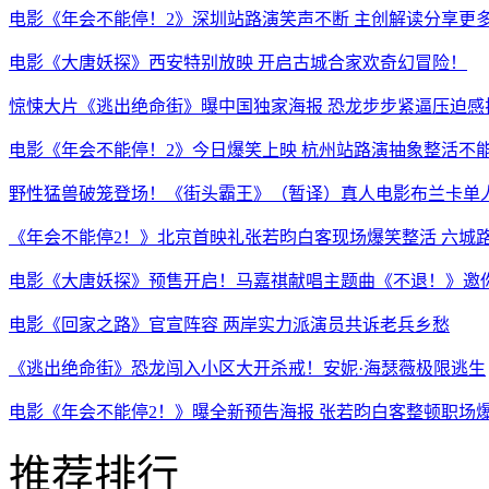
电影《年会不能停！2》深圳站路演笑声不断 主创解读分享更
电影《大唐妖探》西安特别放映 开启古城合家欢奇幻冒险！
惊悚大片《逃出绝命街》曝中国独家海报 恐龙步步紧逼压迫感
电影《年会不能停！2》今日爆笑上映 杭州站路演抽象整活不
野性猛兽破笼登场！《街头霸王》（暂译）真人电影布兰卡单人
《年会不能停2！》北京首映礼张若昀白客现场爆笑整活 六城
电影《大唐妖探》预售开启！马嘉祺献唱主题曲《不退！》邀
电影《回家之路》官宣阵容 两岸实力派演员共诉老兵乡愁
《逃出绝命街》恐龙闯入小区大开杀戒！安妮·海瑟薇极限逃生
电影《年会不能停2！》曝全新预告海报 张若昀白客整顿职场
推荐排行