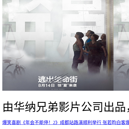
由华纳兄弟影片公司出品
爆笑喜剧《年会不能停！2》成都站路演顺利举行 张若昀白客