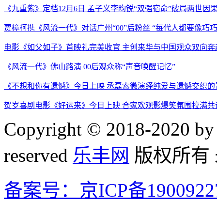
《九重紫》定档12月6日 孟子义李昀锐“双强宿命”破局两世因
贾樟柯携《风流一代》对话广州“00”后粉丝 “每代人都要像巧
电影《如父如子》首映礼完美收官 主创来华与中国观众双向奔
《风流一代》佛山路演 00后观众称“声音唤醒记忆”
《不想和你有遗憾》今日上映 丞磊索微演绎纯爱与遗憾交织的
贺岁喜剧电影《好运来》今日上映 合家欢观影爆笑氛围拉满共
Copyright © 2018-2020 by 
reserved
乐丰网
版权所有
备案号：京ICP备1900922