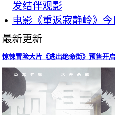
发结伴观影
电影《重返寂静岭》今
最新更新
惊悚冒险大片《逃出绝命街》预售开启