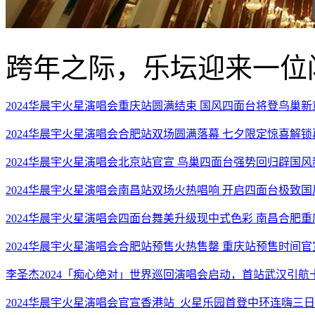
跨年之际，乐坛迎来一位
2024华晨宇火星演唱会重庆站圆满结束 国风四面台将登鸟巢新
2024华晨宇火星演唱会合肥站双场圆满落幕 七夕限定惊喜解
2024华晨宇火星演唱会北京站官宣 鸟巢四面台强势回归辟国风
2024华晨宇火星演唱会南昌站双场火热唱响 开启四面台极致
2024华晨宇火星演唱会四面台舞美升级现中式色彩 南昌合肥
2024华晨宇火星演唱会合肥站预售火热售罄 重庆站预售时间
李圣杰2024「痴心绝对」世界巡回演唱会启动，首站武汉引航
2024华晨宇火星演唱会官宣香港站 火星乐园首登中环连嗨三日