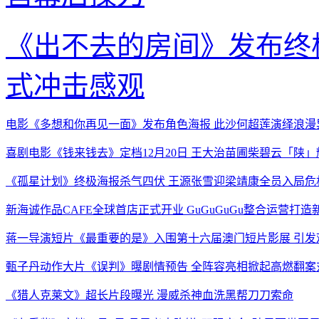
《出不去的房间》发布终
式冲击感观
电影《多想和你再见一面》发布角色海报 此沙何超莲演绎浪漫
喜剧电影《钱来钱去》定档12月20日 王大治苗圃柴碧云「陕
《孤星计划》终极海报杀气四伏 王源张雪迎梁靖康全员入局危
新海诚作品CAFE全球首店正式开业 GuGuGuGu整合运营打
蒋一导演短片《最重要的是》入围第十六届澳门短片影展 引发
甄子丹动作大片《误判》曝剧情预告 全阵容亮相掀起高燃翻案
《猎人克莱文》超长片段曝光 漫威杀神血洗黑帮刀刀索命