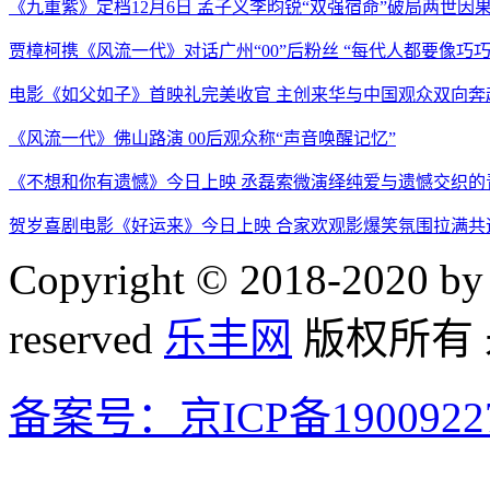
《九重紫》定档12月6日 孟子义李昀锐“双强宿命”破局两世因
贾樟柯携《风流一代》对话广州“00”后粉丝 “每代人都要像巧
电影《如父如子》首映礼完美收官 主创来华与中国观众双向奔
《风流一代》佛山路演 00后观众称“声音唤醒记忆”
《不想和你有遗憾》今日上映 丞磊索微演绎纯爱与遗憾交织的
贺岁喜剧电影《好运来》今日上映 合家欢观影爆笑氛围拉满共
Copyright © 2018-2020 by 
reserved
乐丰网
版权所有
备案号：京ICP备1900922