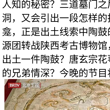
人知的秘密？三道墓门之
洞，又会引出一段怎样的
龛，正是出土线索中陶鼓
源团转战陕西考古博物馆
出土一件陶鼓？唐玄宗花
的兄弟情深？今晚的节目