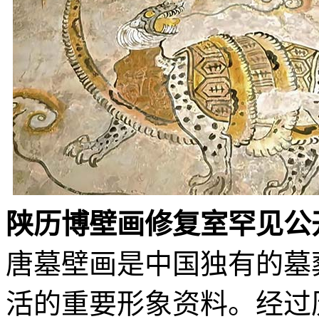
陕历博壁画修复室罕见公
唐墓壁画是中国独有的墓
活的重要形象资料。经过