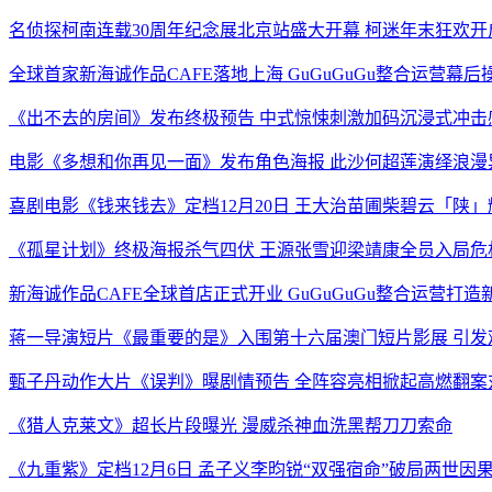
名侦探柯南连载30周年纪念展北京站盛大开幕 柯迷年末狂欢开
全球首家新海诚作品CAFE落地上海 GuGuGuGu整合运营幕后
《出不去的房间》发布终极预告 中式惊悚刺激加码沉浸式冲击
电影《多想和你再见一面》发布角色海报 此沙何超莲演绎浪漫
喜剧电影《钱来钱去》定档12月20日 王大治苗圃柴碧云「陕
《孤星计划》终极海报杀气四伏 王源张雪迎梁靖康全员入局危
新海诚作品CAFE全球首店正式开业 GuGuGuGu整合运营打
蒋一导演短片《最重要的是》入围第十六届澳门短片影展 引发
甄子丹动作大片《误判》曝剧情预告 全阵容亮相掀起高燃翻案
《猎人克莱文》超长片段曝光 漫威杀神血洗黑帮刀刀索命
《九重紫》定档12月6日 孟子义李昀锐“双强宿命”破局两世因