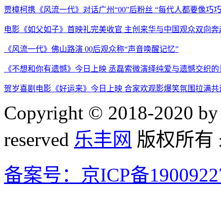
贾樟柯携《风流一代》对话广州“00”后粉丝 “每代人都要像巧
电影《如父如子》首映礼完美收官 主创来华与中国观众双向奔
《风流一代》佛山路演 00后观众称“声音唤醒记忆”
《不想和你有遗憾》今日上映 丞磊索微演绎纯爱与遗憾交织的
贺岁喜剧电影《好运来》今日上映 合家欢观影爆笑氛围拉满共
Copyright © 2018-2020 by 
reserved
乐丰网
版权所有
备案号：京ICP备1900922