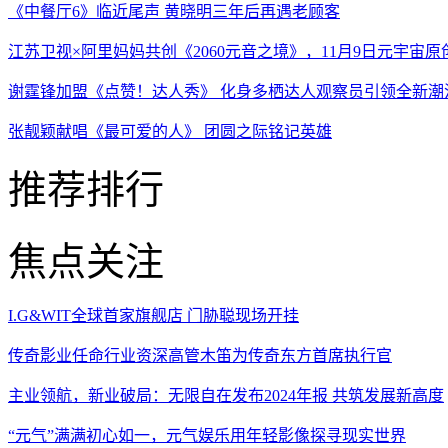
《中餐厅6》临近尾声 黄晓明三年后再遇老顾客
江苏卫视×阿里妈妈共创《2060元音之境》，11月9日元宇宙原
谢霆锋加盟《点赞！达人秀》 化身多栖达人观察员引领全新潮
张靓颖献唱《最可爱的人》 团圆之际铭记英雄
推荐排行
焦点关注
I.G&WIT全球首家旗舰店 门胁聪现场开挂
传奇影业任命行业资深高管木笛为传奇东方首席执行官
主业领航，新业破局：无限自在发布2024年报 共筑发展新高度
“元气”满满初心如一，元气娱乐用年轻影像探寻现实世界