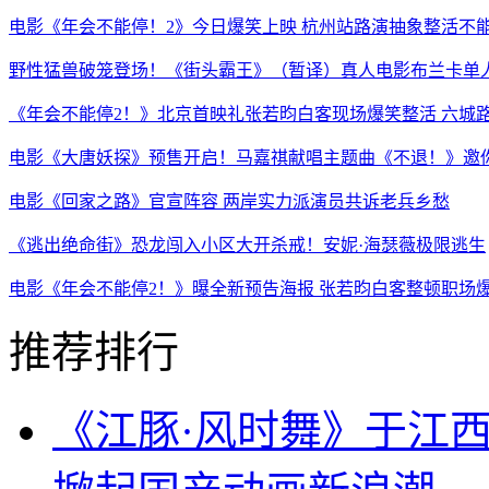
电影《年会不能停！2》今日爆笑上映 杭州站路演抽象整活不
野性猛兽破笼登场！《街头霸王》（暂译）真人电影布兰卡单人
《年会不能停2！》北京首映礼张若昀白客现场爆笑整活 六城
电影《大唐妖探》预售开启！马嘉祺献唱主题曲《不退！》邀
电影《回家之路》官宣阵容 两岸实力派演员共诉老兵乡愁
《逃出绝命街》恐龙闯入小区大开杀戒！安妮·海瑟薇极限逃生
电影《年会不能停2！》曝全新预告海报 张若昀白客整顿职场
推荐排行
《江豚·风时舞》于江西