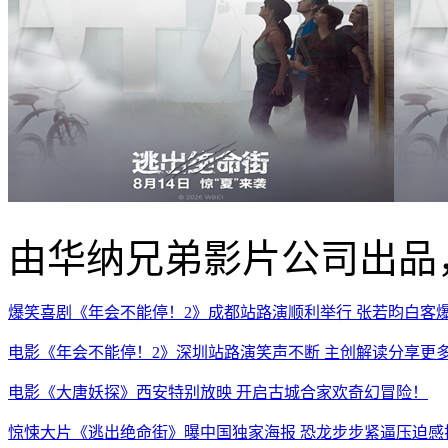
由华纳兄弟影片公司出品
爆笑喜剧《年会不能停！2》成都站路演顺利举行 张若昀白客
电影《年会不能停！2》深圳站路演笑声不断 主创解读分享更
电影《大唐妖探》西安特别放映 开启古城合家欢奇幻冒险！
惊悚大片《逃出绝命街》曝中国独家海报 恐龙步步紧逼压迫感