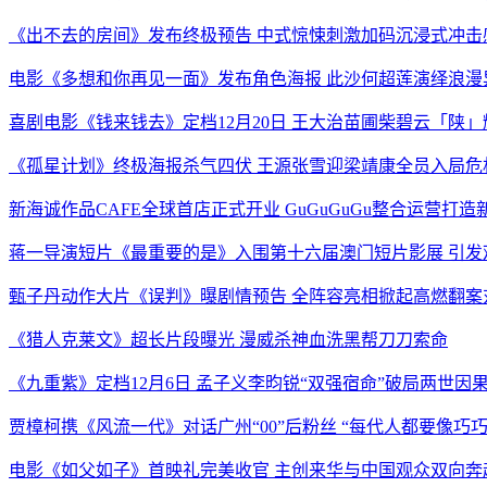
《出不去的房间》发布终极预告 中式惊悚刺激加码沉浸式冲击
电影《多想和你再见一面》发布角色海报 此沙何超莲演绎浪漫
喜剧电影《钱来钱去》定档12月20日 王大治苗圃柴碧云「陕
《孤星计划》终极海报杀气四伏 王源张雪迎梁靖康全员入局危
新海诚作品CAFE全球首店正式开业 GuGuGuGu整合运营打
蒋一导演短片《最重要的是》入围第十六届澳门短片影展 引发
甄子丹动作大片《误判》曝剧情预告 全阵容亮相掀起高燃翻案
《猎人克莱文》超长片段曝光 漫威杀神血洗黑帮刀刀索命
《九重紫》定档12月6日 孟子义李昀锐“双强宿命”破局两世因
贾樟柯携《风流一代》对话广州“00”后粉丝 “每代人都要像巧
电影《如父如子》首映礼完美收官 主创来华与中国观众双向奔