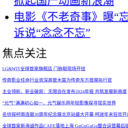
掀起国产动画新浪潮
电影《不老奇事》曝“忘
诉说“念念不忘”
焦点关注
I.G&WIT全球首家旗舰店 门胁聪现场开挂
传奇影业任命行业资深高管木笛为传奇东方首席执行官
主业领航，新业破局：无限自在发布2024年报 共筑发展新高度
“元气”满满初心如一，元气娱乐用年轻影像探寻现实世界
名侦探柯南连载30周年纪念展北京站盛大开幕 柯迷年末狂欢开
全球首家新海诚作品CAFE落地上海 GuGuGuGu整合运营幕后