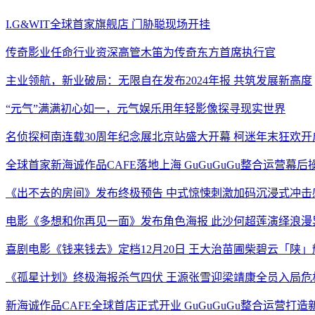
I.G&WIT全球首家旗舰店 门胁聪现场开挂
传奇影业任命行业资深高管木笛为传奇东方首席执行官
主业领航，新业破局：无限自在发布2024年报 共筑发展新高度
“元气”满满初心如一，元气娱乐用年轻影像探寻现实世界
名侦探柯南连载30周年纪念展北京站盛大开幕 柯迷年末狂欢开
全球首家新海诚作品CAFE落地上海 GuGuGuGu整合运营幕后
《出不去的房间》发布终极预告 中式惊悚刺激加码沉浸式冲击
电影《多想和你再见一面》发布角色海报 此沙何超莲演绎浪漫
喜剧电影《钱来钱去》定档12月20日 王大治苗圃柴碧云「陕
《孤星计划》终极海报杀气四伏 王源张雪迎梁靖康全员入局危
新海诚作品CAFE全球首店正式开业 GuGuGuGu整合运营打