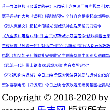
蒋一导演短片《最重要的是》入围第十六届澳门短片影展 引发
甄子丹动作大片《误判》曝剧情预告 全阵容亮相掀起高燃翻案
《猎人克莱文》超长片段曝光 漫威杀神血洗黑帮刀刀索命
《九重紫》定档12月6日 孟子义李昀锐“双强宿命”破局两世因
贾樟柯携《风流一代》对话广州“00”后粉丝 “每代人都要像巧
电影《如父如子》首映礼完美收官 主创来华与中国观众双向奔
《风流一代》佛山路演 00后观众称“声音唤醒记忆”
《不想和你有遗憾》今日上映 丞磊索微演绎纯爱与遗憾交织的
贺岁喜剧电影《好运来》今日上映 合家欢观影爆笑氛围拉满共
Copyright © 2018-2020 by 