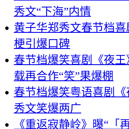
秀文“下海”内情
黄子华郑秀文春节档喜
梗引爆口碑
春节档爆笑喜剧《夜王》
载再合作“笑”果爆棚
春节档爆笑粤语喜剧《
秀文笑爆两广
《重返寂静岭》曝“「再