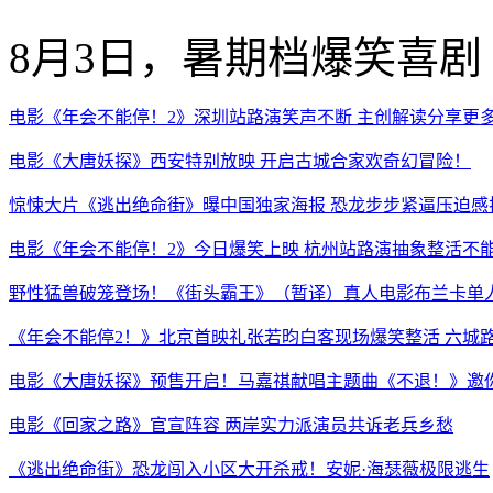
8月3日，暑期档爆笑喜剧
电影《年会不能停！2》深圳站路演笑声不断 主创解读分享更
电影《大唐妖探》西安特别放映 开启古城合家欢奇幻冒险！
惊悚大片《逃出绝命街》曝中国独家海报 恐龙步步紧逼压迫感
电影《年会不能停！2》今日爆笑上映 杭州站路演抽象整活不
野性猛兽破笼登场！《街头霸王》（暂译）真人电影布兰卡单人
《年会不能停2！》北京首映礼张若昀白客现场爆笑整活 六城
电影《大唐妖探》预售开启！马嘉祺献唱主题曲《不退！》邀
电影《回家之路》官宣阵容 两岸实力派演员共诉老兵乡愁
《逃出绝命街》恐龙闯入小区大开杀戒！安妮·海瑟薇极限逃生