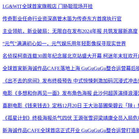
I.G&WIT全球首家旗舰店 门胁聪现场开挂
传奇影业任命行业资深高管木笛为传奇东方首席执行官
主业领航，新业破局：无限自在发布2024年报 共筑发展新高度
“元气”满满初心如一，元气娱乐用年轻影像探寻现实世界
名侦探柯南连载30周年纪念展北京站盛大开幕 柯迷年末狂欢开
全球首家新海诚作品CAFE落地上海 GuGuGuGu整合运营幕后
《出不去的房间》发布终极预告 中式惊悚刺激加码沉浸式冲击
电影《多想和你再见一面》发布角色海报 此沙何超莲演绎浪漫
喜剧电影《钱来钱去》定档12月20日 王大治苗圃柴碧云「陕
《孤星计划》终极海报杀气四伏 王源张雪迎梁靖康全员入局危
新海诚作品CAFE全球首店正式开业 GuGuGuGu整合运营打