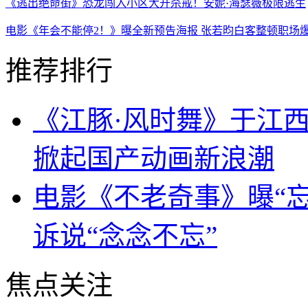
《逃出绝命街》恐龙闯入小区大开杀戒！安妮·海瑟薇极限逃生
电影《年会不能停2！》曝全新预告海报 张若昀白客整顿职场
推荐排行
《江豚·风时舞》于江西
掀起国产动画新浪潮
电影《不老奇事》曝“忘
诉说“念念不忘”
焦点关注