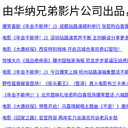
由华纳兄弟影片公司出品
爆笑喜剧《年会不能停！2》成都站路演顺利举行 张若昀白客
电影《年会不能停！2》深圳站路演笑声不断 主创解读分享更
电影《大唐妖探》西安特别放映 开启古城合家欢奇幻冒险！
惊悚大片《逃出绝命街》曝中国独家海报 恐龙步步紧逼压迫感
电影《年会不能停！2》今日爆笑上映 杭州站路演抽象整活不
野性猛兽破笼登场！《街头霸王》（暂译）真人电影布兰卡单人
《年会不能停2！》北京首映礼张若昀白客现场爆笑整活 六城
电影《大唐妖探》预售开启！马嘉祺献唱主题曲《不退！》邀
电影《回家之路》官宣阵容 两岸实力派演员共诉老兵乡愁