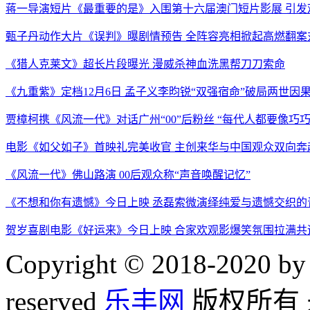
蒋一导演短片《最重要的是》入围第十六届澳门短片影展 引发
甄子丹动作大片《误判》曝剧情预告 全阵容亮相掀起高燃翻案
《猎人克莱文》超长片段曝光 漫威杀神血洗黑帮刀刀索命
《九重紫》定档12月6日 孟子义李昀锐“双强宿命”破局两世因
贾樟柯携《风流一代》对话广州“00”后粉丝 “每代人都要像巧
电影《如父如子》首映礼完美收官 主创来华与中国观众双向奔
《风流一代》佛山路演 00后观众称“声音唤醒记忆”
《不想和你有遗憾》今日上映 丞磊索微演绎纯爱与遗憾交织的
贺岁喜剧电影《好运来》今日上映 合家欢观影爆笑氛围拉满共
Copyright © 2018-2020 by 
reserved
乐丰网
版权所有