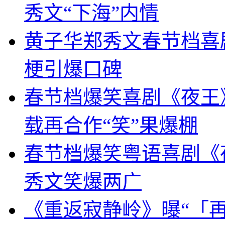
秀文“下海”内情
黄子华郑秀文春节档喜
梗引爆口碑
春节档爆笑喜剧《夜王》
载再合作“笑”果爆棚
春节档爆笑粤语喜剧《
秀文笑爆两广
《重返寂静岭》曝“「再