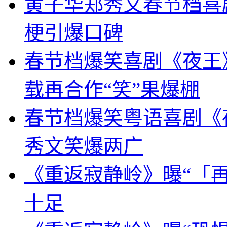
黄子华郑秀文春节档喜
梗引爆口碑
春节档爆笑喜剧《夜王》
载再合作“笑”果爆棚
春节档爆笑粤语喜剧《
秀文笑爆两广
《重返寂静岭》曝“「再
十足