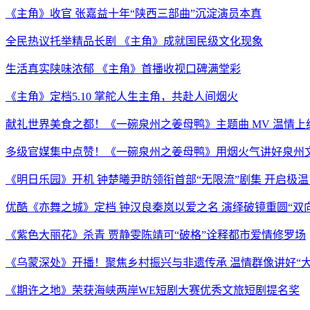
《主角》收官 张嘉益十年“陕西三部曲”沉淀演员本真
全民热议托举精品长剧 《主角》成就国民级文化现象
生活真实陕味浓郁 《主角》首播收视口碑满堂彩
《主角》定档5.10 掌舵人生主角，共赴人间烟火
献礼世界美食之都！《一碗泉州之姜母鸭》主题曲 MV 温情上线
多级官媒集中点赞！《一碗泉州之姜母鸭》用烟火气讲好泉州
《明日乐园》开机 钟楚曦尹昉领衔首部“无限流”剧集 开启极
优酷《亦舞之城》定档 钟汉良秦岚以爱之名 演绎破镜重圆“双
《紫色大丽花》杀青 贾静雯陈靖可“破格”诠释都市爱情修罗场
《乌蒙深处》开播！聚焦乡村振兴与非遗传承 温情群像讲好“大
《期许之地》荣获海峡两岸WE短剧大赛优秀文旅短剧提名奖