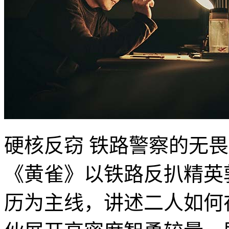
硬核反窃 铁路警察的无
​《黄雀》以铁路反扒精
历为主线，讲述二人如何