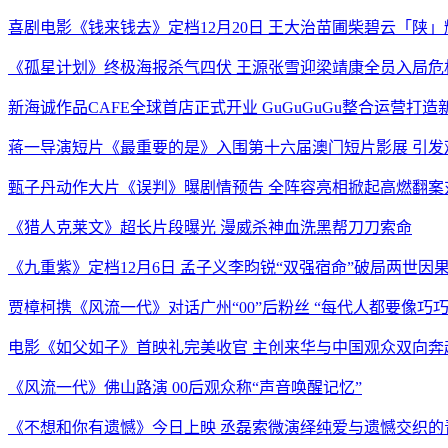
喜剧电影《钱来钱去》定档12月20日 王大治苗圃柴碧云「陕
《孤星计划》终极海报杀气四伏 王源张雪迎梁靖康全员入局危
新海诚作品CAFE全球首店正式开业 GuGuGuGu整合运营打
蒋一导演短片《最重要的是》入围第十六届澳门短片影展 引发
甄子丹动作大片《误判》曝剧情预告 全阵容亮相掀起高燃翻案
《猎人克莱文》超长片段曝光 漫威杀神血洗黑帮刀刀索命
《九重紫》定档12月6日 孟子义李昀锐“双强宿命”破局两世因
贾樟柯携《风流一代》对话广州“00”后粉丝 “每代人都要像巧
电影《如父如子》首映礼完美收官 主创来华与中国观众双向奔
《风流一代》佛山路演 00后观众称“声音唤醒记忆”
《不想和你有遗憾》今日上映 丞磊索微演绎纯爱与遗憾交织的