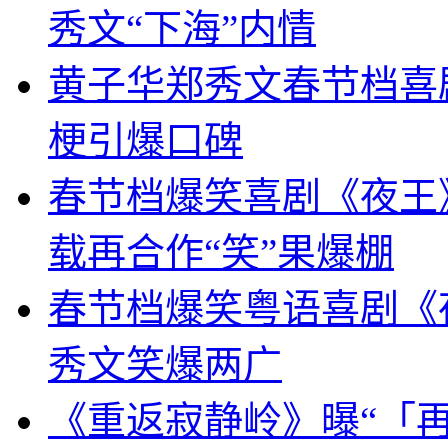
秀文“下海”内情
黄子华郑秀文春节档喜
梗引爆口碑
春节档爆笑喜剧《夜王》
载再合作“笑”果爆棚
春节档爆笑粤语喜剧《
秀文笑爆两广
《重返寂静岭》曝“「再