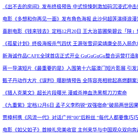
《出不去的房间》发布终极预告 中式惊悚刺激加码沉浸式冲击
电影《多想和你再见一面》发布角色海报 此沙何超莲演绎浪漫
喜剧电影《钱来钱去》定档12月20日 王大治苗圃柴碧云「陕
《孤星计划》终极海报杀气四伏 王源张雪迎梁靖康全员入局危
新海诚作品CAFE全球首店正式开业 GuGuGuGu整合运营打
蒋一导演短片《最重要的是》入围第十六届澳门短片影展 引发
甄子丹动作大片《误判》曝剧情预告 全阵容亮相掀起高燃翻案
《猎人克莱文》超长片段曝光 漫威杀神血洗黑帮刀刀索命
《九重紫》定档12月6日 孟子义李昀锐“双强宿命”破局两世因
贾樟柯携《风流一代》对话广州“00”后粉丝 “每代人都要像巧
电影《如父如子》首映礼完美收官 主创来华与中国观众双向奔