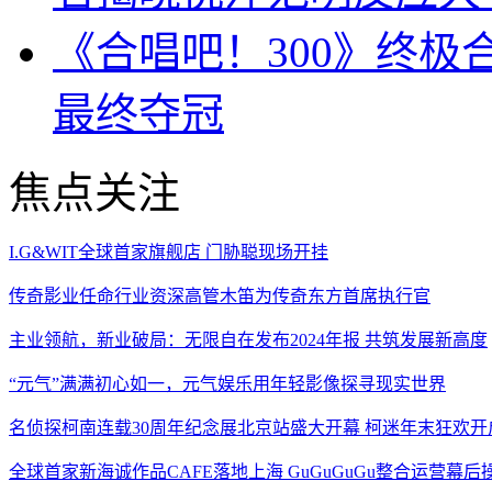
《合唱吧！300》终极
最终夺冠
焦点关注
I.G&WIT全球首家旗舰店 门胁聪现场开挂
传奇影业任命行业资深高管木笛为传奇东方首席执行官
主业领航，新业破局：无限自在发布2024年报 共筑发展新高度
“元气”满满初心如一，元气娱乐用年轻影像探寻现实世界
名侦探柯南连载30周年纪念展北京站盛大开幕 柯迷年末狂欢开
全球首家新海诚作品CAFE落地上海 GuGuGuGu整合运营幕后