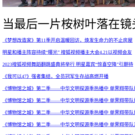
当最后一片桉树叶落在镜
《梦想改造家》第11季开启温暖回访，焕发生命力的不止房屋
明星和播主阵容持续“曝光” 搜狐视频播主大会4.21以视频会友
2023搜狐视频舞蹈翻跳盛典将举行 明星嘉宾“惊喜空降”引期待
《我可以47》强者集结，全员冠军生存战高燃开播
《博物馆之城》第二季——中华文明探源季热播中 单霁翔带队
《博物馆之城》第二季——中华文明探源季热播中 单霁翔带队
《博物馆之城》第二季——中华文明探源季热播中 单霁翔带队
《博物馆之城》第二季——中华文明探源季热播中 单霁翔带队