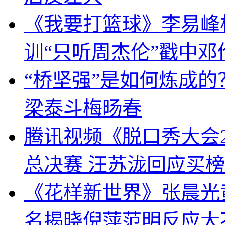
《我要打篮球》李易峰杜
训“只听周杰伦”戳中邓
“桥坚强”是如何炼成
梁泰斗梅旸春
腾讯视频《脱口秀大会
总决赛 汪苏泷回应买
《花样新世界》张晨光黄
名揭晓倪萍范明反应大